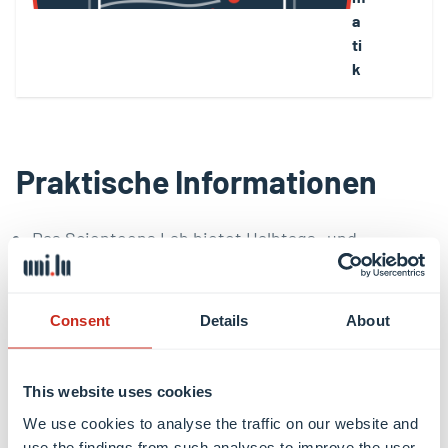
a
ti
k
Praktische Informationen
Das Scienteens Lab bietet Halbtags- und
Ganztagskurse an.
Die meisten ganztägigen Kurse finden von 9.00
bis 15.30 Uhr statt, einschließlich einer
Consent
Details
About
einstündigen Mittagspause.
This website uses cookies
Die Kurse finden auf den Campus Belval statt.
We use cookies to analyse the traffic on our website and
use the findings from such analyses to improve the user