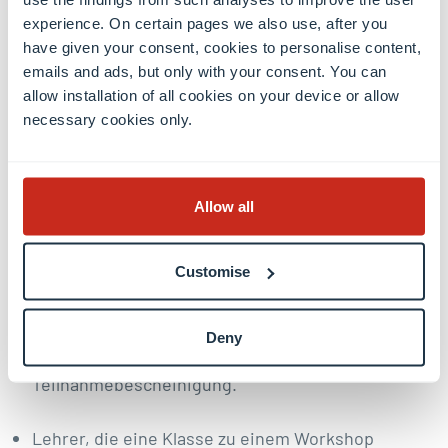
Sie werden in luxemburgischer, französischer,
experience. On certain pages we also use, after you
deutscher oder englischer Sprache abgehalten.
have given your consent, cookies to personalise content,
emails and ads, but only with your consent. You can
Die Anzahl der Schüler sollte 28 nicht
allow installation of all cookies on your device or allow
überschreiten, außer in Mathematik, wo wir
necessary cookies only.
größere Gruppen aufnehmen können.
Die Kurse sind kostenlos, außer in Biologie.
Allow all
Die Teilnahmegebühr für Biologie beträgt 7€ pro
Schüler.
Customise
Wir schicken eine Rechnung nach dem Workshop
(keine Bezahlung vor Ort).
Deny
Am Ende des Workshops erhält jeder Schüler eine
Teilnahmebescheinigung.
Lehrer, die eine Klasse zu einem Workshop