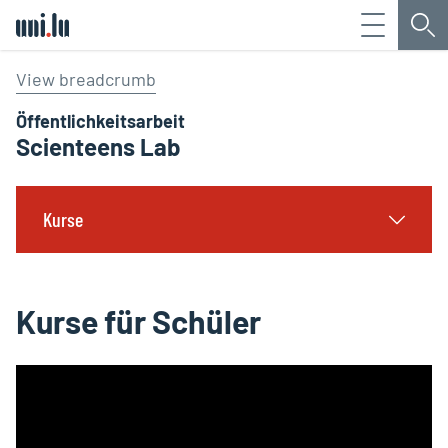
Menü
Su
Université du Luxembourg
View breadcrumb
Öffentlichkeitsarbeit
Scienteens Lab
Kurse
Kurse für Schüler