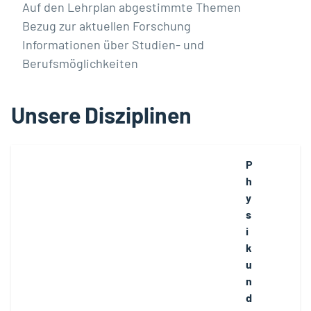
Auf den Lehrplan abgestimmte Themen
Bezug zur aktuellen Forschung
Informationen über Studien- und
Berufsmöglichkeiten
Unsere Disziplinen
P
h
y
s
i
k
u
n
d