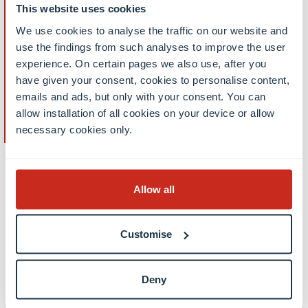
Improve your academic skills (EN)
This website uses cookies
We use cookies to analyse the traffic on our website and
use the findings from such analyses to improve the user
Studierendenvereinigungen & Clubs
experience. On certain pages we also use, after you
have given your consent, cookies to personalise content,
emails and ads, but only with your consent. You can
allow installation of all cookies on your device or allow
Peer support
necessary cookies only.
Allow all
Customise
Diesen Beitrag teilen
Deny
teilen
teilen
E-Mail