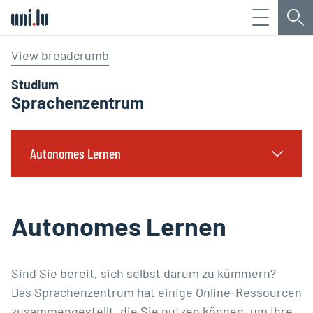
Menü
Su
Université du Luxembourg
View breadcrumb
Studium
Sprachenzentrum
Autonomes Lernen
Autonomes Lernen
Sind Sie bereit, sich selbst darum zu kümmern?
Das Sprachenzentrum hat einige Online-Ressourcen
zusammengestellt, die Sie nutzen können, um Ihre