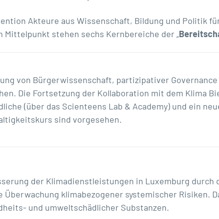
ention Akteure aus Wissenschaft, Bildung und Politik für
m Mittelpunkt stehen sechs Kernbereiche der „
Bereitsch
ung von Bürgerwissenschaft, partizipativer Governanc
en. Die Fortsetzung der Kollaboration mit dem Klima Bier
liche (über das
Scienteens Lab & Academy
) und ein ne
ltigkeitskurs sind vorgesehen.
serung der Klimadienstleistungen in Luxemburg durch d
e Überwachung klimabezogener systemischer Risiken. Da
heits- und umweltschädlicher Substanzen.