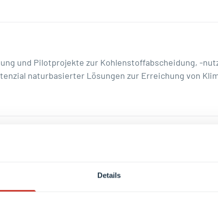
ung und Pilotprojekte zur Kohlenstoffabscheidung, -nu
tenzial naturbasierter Lösungen zur Erreichung von Klim
nvention verbindet lokale Maßnahmen mit globalen wiss
PCC
(Intergovernmental Panel on Climate Change) und
IP
 Platform on Biodiversity and Ecosystem Services). Luxe
Details
ungszyklus unterstützen, durch die teilweise Aufnahme