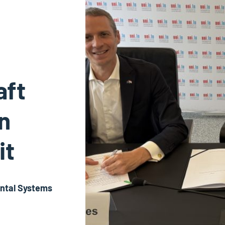
aft
n
it
ntal Systems