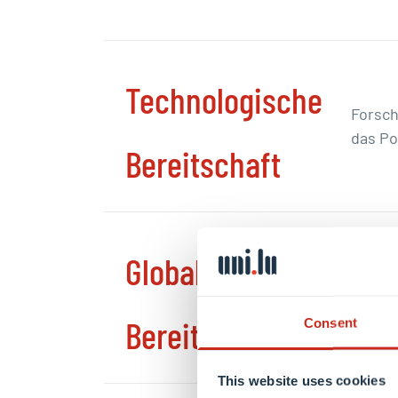
Technologische
Forsch
das Po
Bereitschaft
Globale
Die Ko
dem
I
Policy
Bereitschaft
Consent
Bewert
This website uses cookies