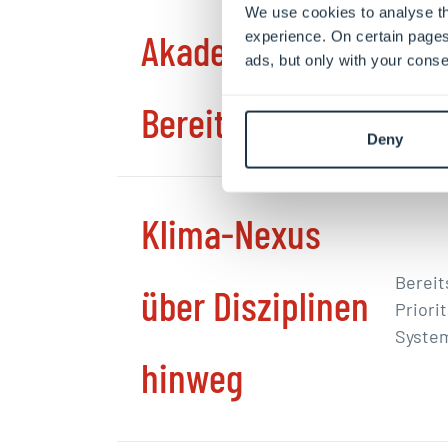
We use cookies to analyse th
Akademische
experience. On certain pages
ads, but only with your conse
Förder
Hochs
Bereitschaft
Deny
Klima-Nexus
Bereit
über Disziplinen
Priori
Syste
hinweg