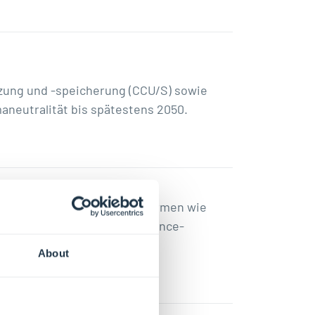
tzung und -speicherung (CCU/S) sowie
aneutralität bis spätestens 2050.
enschaftspolitischen Plattformen wie
BES
(Intergovernmental Science-
mbourg wird die IPCC im 7.
About
 der technischen Einheit.