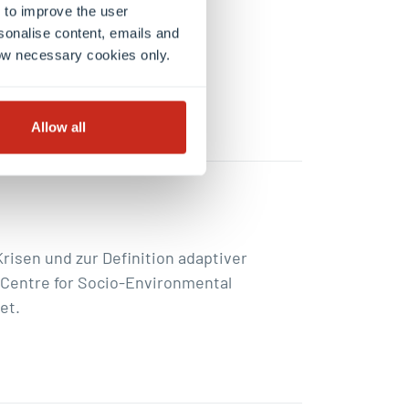
 to improve the user
sonalise content, emails and
llow necessary cookies only.
haltigkeit in alle
Allow all
risen und zur Definition adaptiver
entre for Socio-Environmental
et.