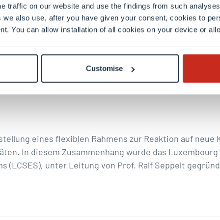
e traffic on our website and use the findings from such analyses
 we also use, after you have given your consent, cookies to per
nt. You can allow installation of all cookies on your device or a
ung interdisziplinärer Forschung und Integration von Nach
chulprogramme.
Customise
stellung eines flexiblen Rahmens zur Reaktion auf neue K
täten. In diesem Zusammenhang wurde das
Luxembourg C
ms
(LCSES), unter Leitung von Prof.
Ralf Seppelt
gegründ