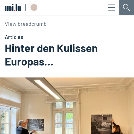
Menü
Su
Université du Luxembourg
View breadcrumb
Articles
Hinter den Kulissen
Europas…