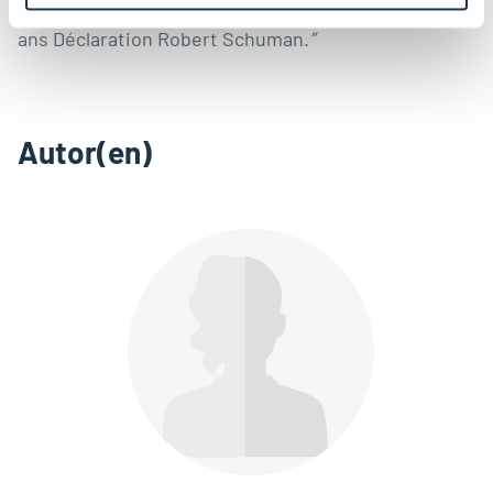
Europatags erfahren? Hören Sie den Podcast
“
75
ans Déclaration Robert Schuman.
”
Autor(en)