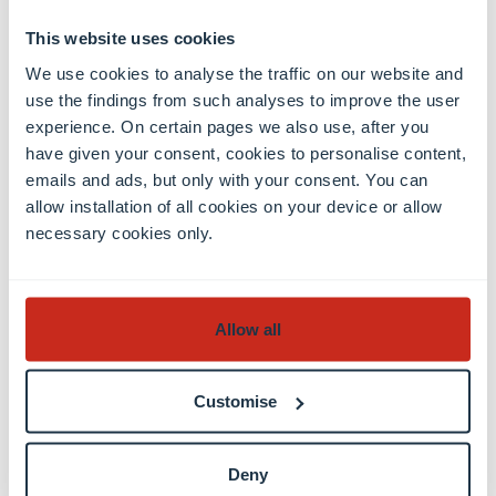
Leben auch außerhalb der Büros stattfand. Nicht
zuletzt die Grundsteinlegung der Europaschule am
This website uses cookies
Glacis zeigt, dass sich europäische Institution
We use cookies to analyse the traffic on our website and
endgültig in Luxemburg etablieren.
use the findings from such analyses to improve the user
experience. On certain pages we also use, after you
have given your consent, cookies to personalise content,
emails and ads, but only with your consent. You can
Die Ausstellung wird am
9. Mai 2026
im Rahmen des
allow installation of all cookies on your device or allow
Tags der Offenen Tür
im
Schuman-Haus
eröffnet.
necessary cookies only.
Wann:
11:00–16:00 Uhr
Wo:
4, rue Jules Wilhelm, L-2728 Luxemburg
Allow all
Gruppenbesuche an anderen Tagen können unter
folgender Adresse angefragt werden:
maison-
Customise
schuman@uni.lu
.
Möchten Sie mehr über die Geschichte des
Deny