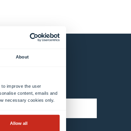
 bleiben
About
 to improve the user
sonalise content, emails and
llow necessary cookies only.
Allow all