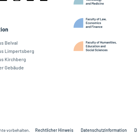
book
Linkedin
Instagram
Youtube
Threads
ky
ion
s Belval
s Limpertsberg
s Kirchberg
er Gebäude
hte vorbehalten.
Rechtlicher Hinweis
Datenschutzinformation
D