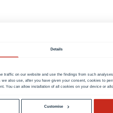
onnieren und auf dem Laufenden
Details
E-Mail-Adresse eingeben
e traffic on our website and use the findings from such analyses
Beispiel: contact@uni.lu
 we also use, after you have given your consent, cookies to per
nt. You can allow installation of all cookies on your device or a
Customise