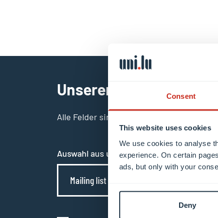
Unseren Newsletter ab
Consent
Alle Felder sind Pflichtfelder
This website uses cookies
We use cookies to analyse th
Auswahl aus unseren Mailinglisten
experience. On certain pages
ads, but only with your conse
Mailing list 0 items selected
Deny