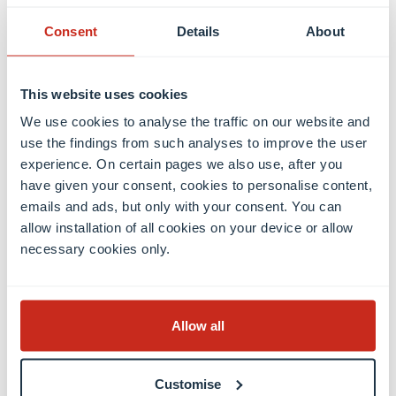
Le Centre de compétences de l’Université du
Consent
Details
About
Luxembourg propose une large gamme de
programmes et de projets dans divers secteurs
d’activité, tous liés au développement des
This website uses cookies
compétences. Le succès de ces projets est garanti
We use cookies to analyse the traffic on our website and
par la diversité et l’expertise de l’équipe, et par la
use the findings from such analyses to improve the user
qualité des partenariats mis en place.
experience. On certain pages we also use, after you
have given your consent, cookies to personalise content,
emails and ads, but only with your consent. You can
allow installation of all cookies on your device or allow
necessary cookies only.
Centre de compétences (EN)
Teacher’s Corner
Allow all
Notre engagement envers l’excellence de
Customise
l’enseignement s’étend à l’innovant
Teacher’s