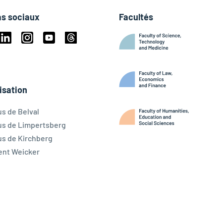
s sociaux
Facultés
book
Linkedin
Instagram
Youtube
Threads
ky
isation
s de Belval
s de Limpertsberg
s de Kirchberg
ent Weicker