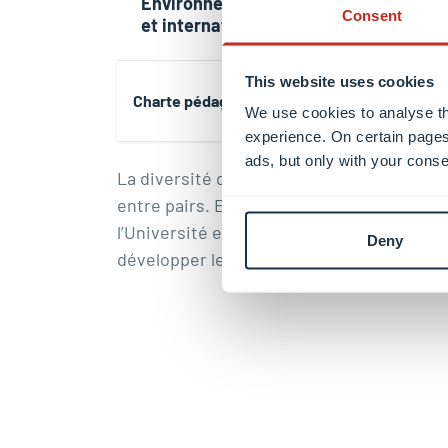
Environnement multilingue
Adopte
Consent
et international
This website uses cookies
Charte pédagogique
We use cookies to analyse th
experience. On certain pages
ads, but only with your conse
La diversité de notre personnel académiq
entre pairs. En tirant parti de l’experti
l’Université en matière d’enseignement, 
Deny
développer les compétences pédagogiques 