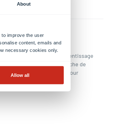
About
 to improve the user
sonalise content, emails and
llow necessary cookies only.
orise la réflexion et l’apprentissage
 et des compétences de recherche de
 sur des données probantes pour
Allow all