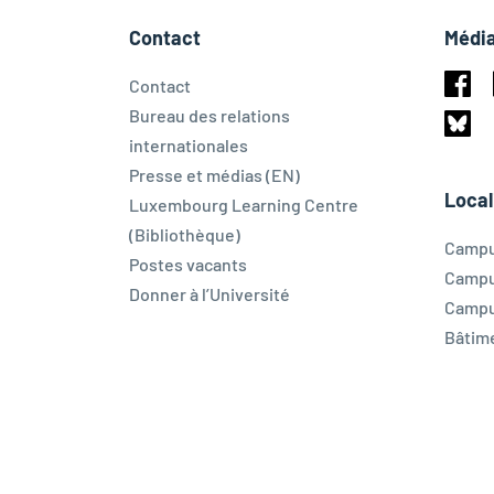
Contact
Média
Contact
Face
Bureau des relations
internationales
Blues
Presse et médias (EN)
Local
Luxembourg Learning Centre
(Bibliothèque)
Campu
Postes vacants
Campu
Donner à l’Université
Campu
Bâtim