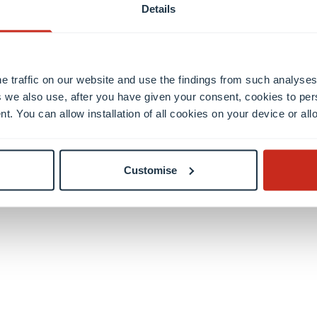
r la diversité linguistique et une vision mondiale.
Details
e traffic on our website and use the findings from such analyses
 we also use, after you have given your consent, cookies to per
nt. You can allow installation of all cookies on your device or a
ue crée une communauté d’enseignants dynamique qui fav
se pédagogique issue des divers parcours universitaires
nous favorisons les méthodes collaboratives et fondées
Customise
afin d’offrir aux étudiants une formation complète.