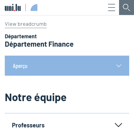
Menu
Che
Université du Luxembourg
View breadcrumb
Département
Département Finance
Aperçu
Notre équipe
Professeurs