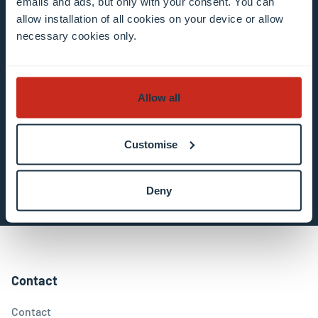
emails and ads, but only with your consent. You can
inscription aux bulletins d’information de
allow installation of all cookies on your device or allow
l’Université. J’ai compris que je peux me
necessary cookies only.
désinscrire ou mettre à jour mon profil en
cliquant sur le lien « Me désinscrire » ou «
Mettre à jour mon profil » contenu dans l’e-mail
Allow all
En savoir plus sur le traitement des données.
Customise
S’inscrire maintenant
Deny
Contact
Contact