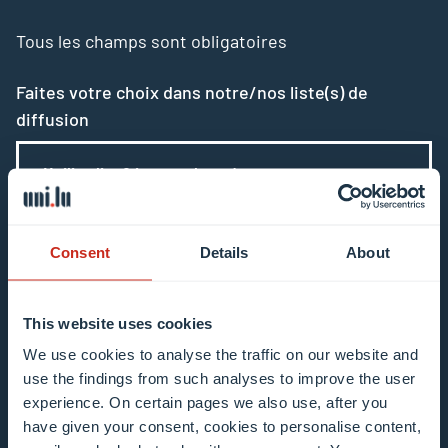
Tous les champs sont obligatoires
Faites votre choix dans notre/nos liste(s) de
diffusion
Mailing list 0 items selected
Introduisez votre adresse e-mail
Consent
Details
About
Exemple : contact@uni.lu
This website uses cookies
We use cookies to analyse the traffic on our website and
use the findings from such analyses to improve the user
experience. On certain pages we also use, after you
have given your consent, cookies to personalise content,
J’accepte que mon adresse e-mail serve à mon