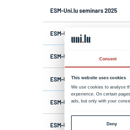
ESM-Uni.lu seminars 2025
ESM-Uni.lu seminars 2024
ESM-Uni.lu seminars 2023
Consent
This website uses cookies
ESM-Uni.lu seminars 2022
We use cookies to analyse th
experience. On certain pages
ads, but only with your conse
ESM-Uni.lu seminars 2021
Deny
ESM-Uni.lu seminars 2020