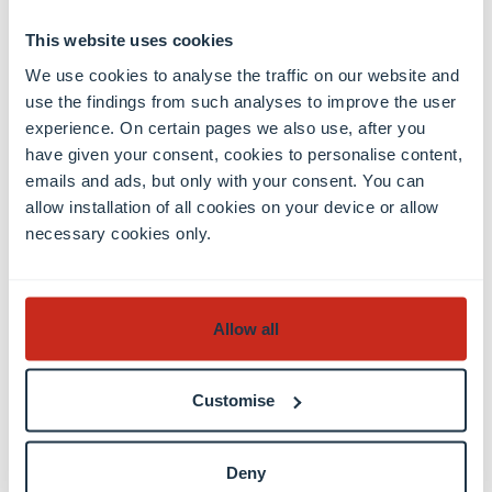
generous and inspiring
This website uses cookies
colleagues. The atmosphere is
We use cookies to analyse the traffic on our website and
collaborative in the best possible
use the findings from such analyses to improve the user
experience. On certain pages we also use, after you
way — supportive, yet never
have given your consent, cookies to personalise content,
emails and ads, but only with your consent. You can
complacent.
allow installation of all cookies on your device or allow
necessary cookies only.
I can wholeheartedly recommend
the C²DH: it’s a safe space for
Allow all
contemporary historians who
enjoy experimenting with digital
Customise
methods.”
Deny