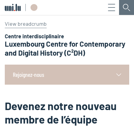
Menu
Che
Université du Luxembourg
View breadcrumb
Centre interdisciplinaire
Luxembourg Centre for Contemporary
and Digital History (C²DH)
Rejoignez-nous
Devenez notre nouveau
membre de l’équipe