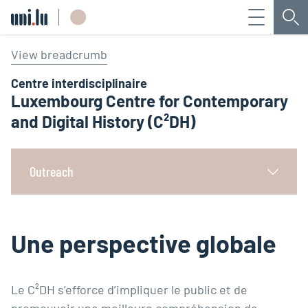
Menu
Che
Université du Luxembourg
View breadcrumb
Centre interdisciplinaire
Luxembourg Centre for Contemporary
and Digital History (C²DH)
Outreach
Une perspective globale
Le C²DH s’efforce d’impliquer le public et de