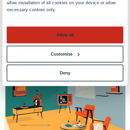
Ce mémorial construit un pont entre les
allow installation of all cookies on your device or allow
histoires et la mémoire des victimes et des
necessary cookies only.
survivants de la Shoah.
Allow all
Visit
Customise
Deny