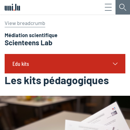
Menu
Che
Université du Luxembourg
View breadcrumb
Médiation scientifique
Scienteens Lab
Edu kits
Les kits pédagogiques