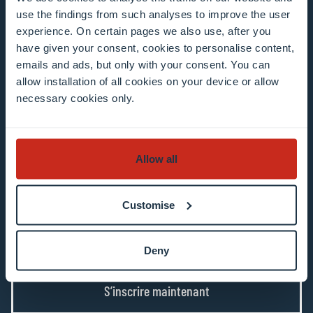
Exemple : contact@uni.lu
use the findings from such analyses to improve the user
experience. On certain pages we also use, after you
have given your consent, cookies to personalise content,
emails and ads, but only with your consent. You can
allow installation of all cookies on your device or allow
necessary cookies only.
J’accepte que mon adresse e-mail serve à mon
inscription aux bulletins d’information de
l’Université. J’ai compris que je peux me
Allow all
désinscrire ou mettre à jour mon profil en
cliquant sur le lien « Me désinscrire » ou «
Customise
Mettre à jour mon profil » contenu dans l’e-mail
En savoir plus sur le traitement des données.
Deny
S’inscrire maintenant