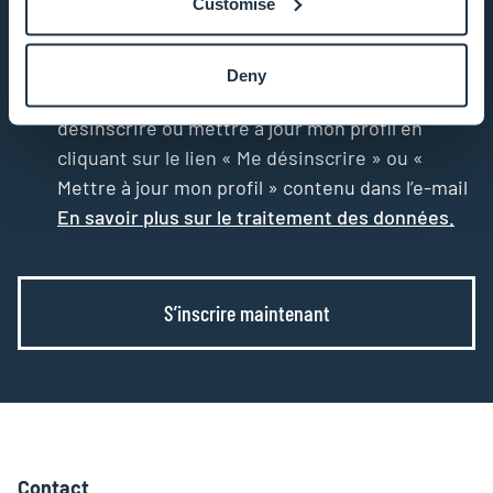
Customise
J’accepte que mon adresse e-mail serve à mon
inscription aux bulletins d’information de
Deny
l’Université. J’ai compris que je peux me
désinscrire ou mettre à jour mon profil en
cliquant sur le lien « Me désinscrire » ou «
Mettre à jour mon profil » contenu dans l’e-mail
En savoir plus sur le traitement des données.
S’inscrire maintenant
Contact