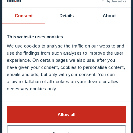
d’information
Consent
Details
About
Tous les champs sont obligatoires
This website uses cookies
Faites votre choix dans notre/nos liste(s) de
We use cookies to analyse the traffic on our website and
diffusion
use the findings from such analyses to improve the user
experience. On certain pages we also use, after you
Mailing list 0 items selected
have given your consent, cookies to personalise content,
emails and ads, but only with your consent. You can
allow installation of all cookies on your device or allow
Introduisez votre adresse e-mail
necessary cookies only.
Exemple : contact@uni.lu
Allow all