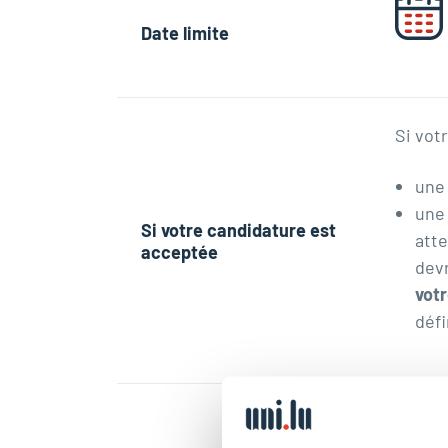
Date limite
Si vot
un
un
Si votre candidature est
atte
acceptée
devr
vot
défi