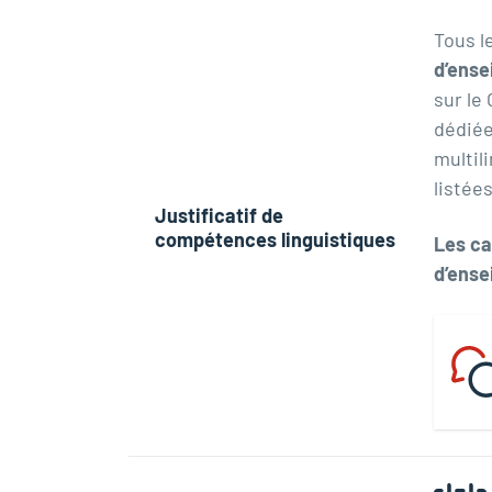
Tous l
d’ens
sur le
dédié
multil
listées
Justificatif de
compétences linguistiques
Les ca
d’ense