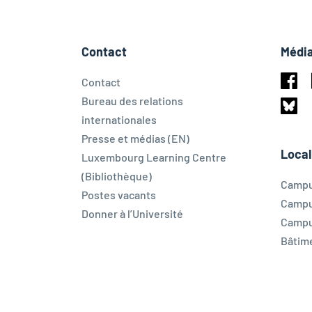
Contact
Média
Contact
Face
Bureau des relations
internationales
Blues
Presse et médias (EN)
Local
Luxembourg Learning Centre
(Bibliothèque)
Campu
Postes vacants
Campu
Donner à l’Université
Campu
Bâtim