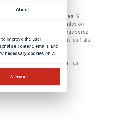
About
x années académiques suivantes.
Si
ecommencer le processus d’admission
tous les documents requis. Vous serez
ande d’admission concernant les frais
 to improve the user
sonalise content, emails and
llow necessary cookies only.
garantit pas l’admission pour les
Allow all