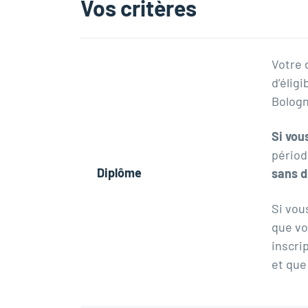
Vos critères
Votre 
d’élig
Bologn
Si vou
périod
Diplôme
sans 
Si vou
que vo
inscri
et que