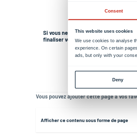
Consent
Toute 
vous n
This website uses cookies
avec u
Si vous ne pouvez pas
finaliser votre inscription
soumis
We use cookies to analyse th
experience. On certain pages
de cand
ads, but only with your conse
L’acce
années
Deny
Vous pouvez ajouter cette page à vos favo
Afficher ce contenu sous forme de page