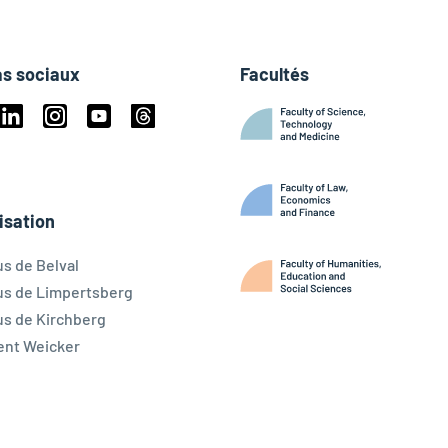
s sociaux
Facultés
book
Linkedin
Instagram
Youtube
Threads
ky
isation
s de Belval
s de Limpertsberg
s de Kirchberg
ent Weicker