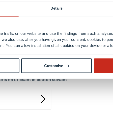
Details
inscription non finalisée ne peut pas être reportée au
e pouvez pas finaliser votre inscription, vous devrez r
n nouveau matricule étudiant et télécharger à nouveau 
 aux règles en vigueur au moment de votre nouvelle dem
e traffic on our website and use the findings from such analyses
 we also use, after you have given your consent, cookies to per
idature et les critères d’éligibilité.
nt. You can allow installation of all cookies on your device or a
ptation d’une candidature pour une année académique ne 
 suivantes.
Customise
ris en utilisant le bouton suivant