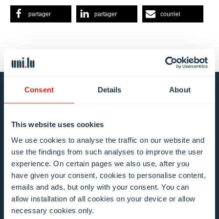
partager
partager
courriel
Consent
Details
About
Restez au courant en vous
inscrivant à notre bulletin
This website uses cookies
d’information
We use cookies to analyse the traffic on our website and
use the findings from such analyses to improve the user
experience. On certain pages we also use, after you
Tous les champs sont obligatoires
have given your consent, cookies to personalise content,
emails and ads, but only with your consent. You can
Faites votre choix dans notre/nos liste(s) de
allow installation of all cookies on your device or allow
diffusion
necessary cookies only.