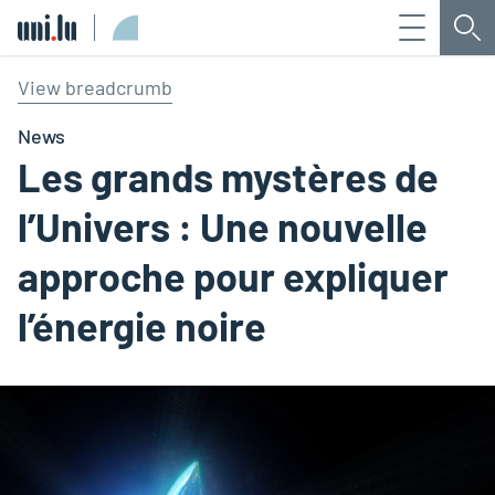
Menu
Che
Université du Luxembourg
View breadcrumb
News
Les grands mystères de
l’Univers : Une nouvelle
approche pour expliquer
l’énergie noire