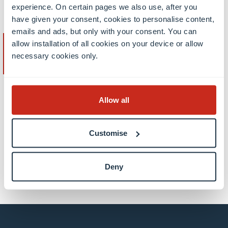
Plus d’informations
experience. On certain pages we also use, after you
have given your consent, cookies to personalise content,
emails and ads, but only with your consent. You can
allow installation of all cookies on your device or allow
necessary cookies only.
Contact
Allow all
Partager ce contenu
Customise
partager
partager
courriel
Deny