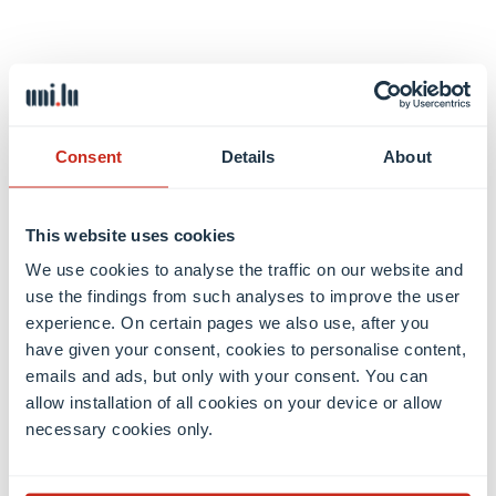
Consent
Details
About
This website uses cookies
We use cookies to analyse the traffic on our website and
use the findings from such analyses to improve the user
experience. On certain pages we also use, after you
have given your consent, cookies to personalise content,
Assoc. Prof Alexander SKUPIN
emails and ads, but only with your consent. You can
Deputy Director of LCSB, Associate professor/Chief
allow installation of all cookies on your device or allow
scientist 2 in Modelling of Biomedical Data
necessary cookies only.
Voir le profil