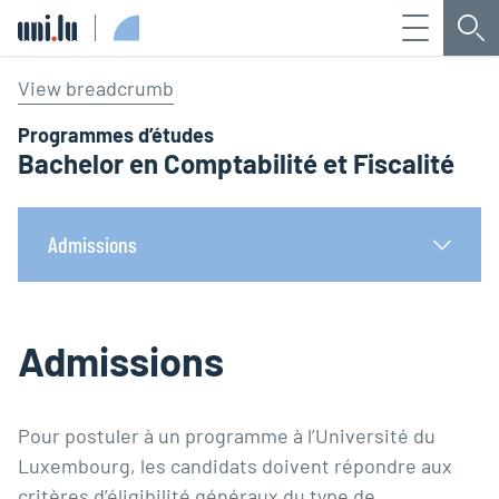
Menu
Che
Université du Luxembourg
View breadcrumb
Programmes d’études
Bachelor en Comptabilité et Fiscalité
Admissions
Admissions
Pour postuler à un programme à l’Université du
Luxembourg, les candidats doivent répondre aux
critères d’éligibilité généraux du type de