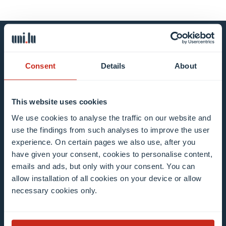
Restez au courant en vous
Consent
Details
About
inscrivant à notre bulletin
d’information
This website uses cookies
We use cookies to analyse the traffic on our website and
Tous les champs sont obligatoires
use the findings from such analyses to improve the user
experience. On certain pages we also use, after you
Faites votre choix dans notre/nos liste(s) de
have given your consent, cookies to personalise content,
diffusion
emails and ads, but only with your consent. You can
allow installation of all cookies on your device or allow
Mailing list 0 items selected
necessary cookies only.