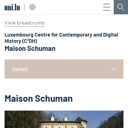
Menu
Che
Université du Luxembourg
View breadcrumb
Luxembourg Centre for Contemporary and Digital
History (C²DH)
Maison Schuman
Contact
Maison Schuman