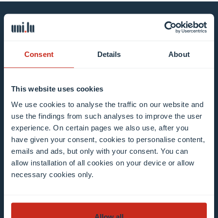
Restez au courant en vous
inscrivant à notre bulletin
Consent
Details
About
d’information
This website uses cookies
Tous les champs sont obligatoires
We use cookies to analyse the traffic on our website and
use the findings from such analyses to improve the user
Faites votre choix dans notre/nos liste(s) de
experience. On certain pages we also use, after you
diffusion
have given your consent, cookies to personalise content,
emails and ads, but only with your consent. You can
allow installation of all cookies on your device or allow
Mailing list 0 items selected
necessary cookies only.
Introduisez votre adresse e-mail
Exemple : contact@uni.lu
Allow all