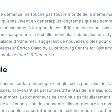
de démence, ne touche pas tout le monde de la même mani
t qu’elles vivent en général plus longtemps que les homm
s mécanismes à l’origine de ces différences ne sont pas
s changements à l’échelle moléculaire dans plusieurs typ
aladie d’Alzheimer, suggérant de nouvelles cibles pour
ofesseur Enrico Glaab
du
Luxembourg Centre for System
ans
Alzheimer’s & Dementia
.
ule
basées sur la technologie « single cell », pour plus de 2,
liales, provenant de personnes atteintes de la maladie d
leur mort. Les chercheurs se sont plus particulièrement 
 de la récupération des souvenirs. Ils ont mesuré les niv
ent appelé transcriptomique en cellule unique. Ils ont 