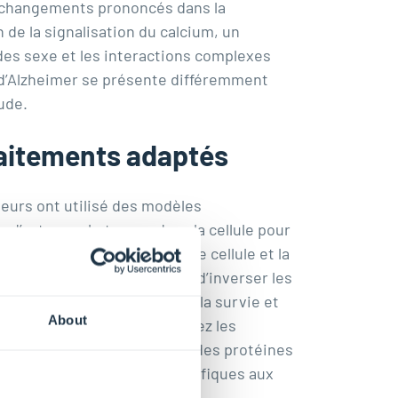
s changements prononcés dans la
 de la signalisation du calcium, un
des sexe et les interactions complexes
 d’Alzheimer se présente différemment
ude.
raitements adaptés
heurs ont utilisé des modèles
 d’autres substances dans la cellule pour
que pour différents types de cellule et la
ibler pourraient permettre d’inverser les
e molécule impliquée dans la survie et
About
à la maladie d’Alzheimer. Chez les
mportant dans l’élimination des protéines
x de régulation génique spécifiques aux
 des traitements adaptés.