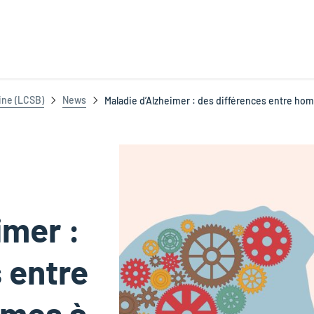
ine (LCSB)
News
Maladie d’Alzheimer : des différences entre hom
imer :
 entre
mes à