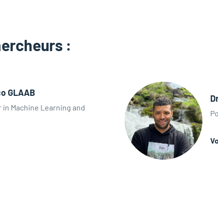
hercheurs :
ico GLAAB
D
 in Machine Learning and
Po
Vo