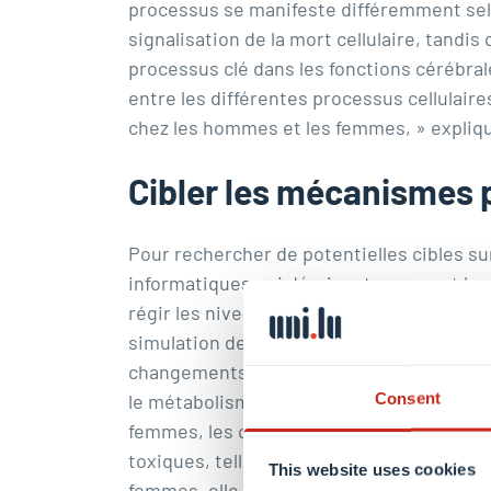
processus se manifeste différemment sel
signalisation de la mort cellulaire, tandi
processus clé dans les fonctions cérébra
entre les différentes processus cellulai
chez les hommes et les femmes, » expli
Cibler les mécanismes 
Pour rechercher de potentielles cibles su
informatiques qui décrivent comment les r
régir les niveaux d’expression des gènes.
simulation des effets potentiels des méd
changements pathologiques propres à cha
Consent
le métabolisme des cellules, a été identi
femmes, les chercheurs ont identifié LRP
toxiques, telles que l’amyloïde-bêta, du 
This website uses cookies
femmes, elle mériterait d’être étudiée d