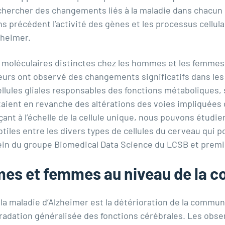
hercher des changements liés à la maladie dans chacun 
s précédent l’activité des gènes et les processus cellula
zheimer.
 moléculaires distinctes chez les hommes et les femmes 
eurs ont observé des changements significatifs dans les v
llules gliales responsables des fonctions métaboliques,
ient en revanche des altérations des voies impliquées d
açant à l’échelle de la cellule unique, nous pouvons étud
tiles entre les divers types de cellules du cerveau qui 
ein du
groupe Biomedical Data Science
du LCSB et premie
es et femmes au niveau de la c
la maladie d’Alzheimer est la détérioration de la communi
radation généralisée des fonctions cérébrales. Les obs