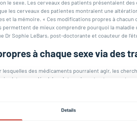
on le sexe. Les cerveaux des patients présentaient de
s que les cerveaux des patientes montraient une altération
les et la mémoire. « Ces modifications propres à chacun 
res permettent de mieux comprendre pourquoi la maladie
que
Dr Sophie LeBars
, post-doctorante et coauteur de l’ét
propres à chaque sexe via des t
r lesquelles des médicaments pourraient agir, les cherc
égulateurs moléculaires interagissent entre eux et avec
 L’analyse systématique de ces réseaux de régulation géni
icaments ont permis de repérer des molécules clés. Les c
que sexe. Chez les patients de sexe masculin, RPTOR, un
Details
fiée comme un médiateur potentiel des changements liés 
1 comme une molécule clé. Elle joue notamment un rôle i
cerveau. Au vu de sa position centrale au sein des réseau
e plus près et considérée comme une possible cible pour