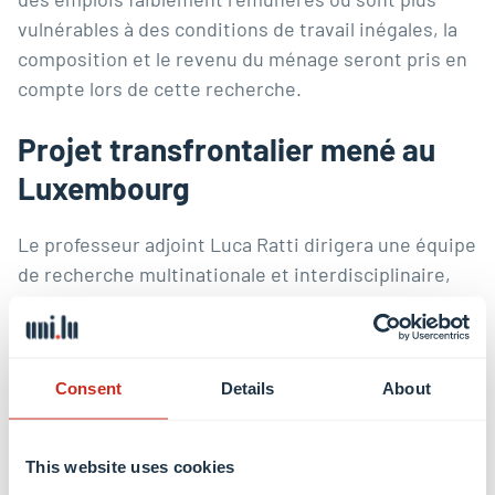
vulnérables à des conditions de travail inégales, la
composition et le revenu du ménage seront pris en
compte lors de cette recherche.
Projet transfrontalier mené au
Luxembourg
Le professeur adjoint Luca Ratti dirigera une équipe
de recherche multinationale et interdisciplinaire,
composée de chercheurs de huit universités
européennes (Francfort, Bologne, Louvain,
Rotterdam, Tilburg, Gdansk et Lund), ainsi que de
Consent
Details
About
trois institutions des droits sociaux actives en
Europe.
Conchita D’Ambrosio
, professeur
d’économie à l’Université du Luxembourg, apportera
This website uses cookies
son expertise en matière de pauvreté et d’exclusion