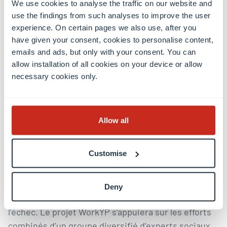
We use cookies to analyse the traffic on our website and
sociale. L’Université du Luxembourg a été choisie
use the findings from such analyses to improve the user
pour coordonner le projet WorkYP, en raison de sa
experience. On certain pages we also use, after you
réputation exceptionnelle d’incubateur efficace de
have given your consent, cookies to personalise content,
projets de recherche multidisciplinaires, aux
emails and ads, but only with your consent. You can
implications concrètes.
allow installation of all cookies on your device or allow
necessary cookies only.
Le projet a des implications tangibles pour les
individus, affirme Luca Ratti : « La citoyenneté de
l’UE devrait garantir le droit à une vie décente, mais
Allow all
la pauvreté au travail dans l’UE touche encore des
millions de citoyens au quotidien. Pour lutter contre
Customise
ce problème pressant et concret, nous devons
encourager des partenariats de recherche
paneuropéens et pluridisciplinaires pour trouver
Deny
des solutions ; une approche uniforme est vouée à
l’échec. Le projet WorkYP s’appuiera sur les efforts
combinés d’un groupe diversifié d’experts sociaux