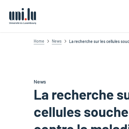
Université du Luxembourg
Home
News
La recherche sur les cellules sou
News
La recherche su
cellules souche
contre la malad