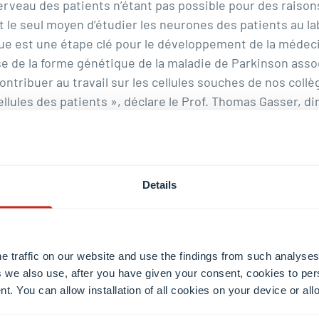
rveau des patients n’étant pas possible pour des raisons
 le seul moyen d’étudier les neurones des patients au la
que est une étape clé pour le développement de la médeci
use de la forme génétique de la maladie de Parkinson ass
ntribuer au travail sur les cellules souches de nos col
lules des patients », déclare le Prof. Thomas Gasser, dir
. Dans l’ensemble, des institutions allemandes, italienne
Details
geoise est la clé du succès
es précis développés au LCSB, les chercheurs ont pu im
 pouvant potentiellement servir de traitement. Ils ont id
e traffic on our website and use the findings from such analyses
berant Splicing), qui administrés ensemble dans les cult
 we also use, after you have given your consent, cookies to per
e DJ-1. « C’est en s’appuyant sur de nombreuses discipli
nt. You can allow installation of all cookies on your device or a
informatique, que nous avons pu identifier à la fois la ca