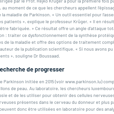
irigée par le
Prof. Rejko Krüger
a pour la première fois p
, au moment de ce que les chercheurs appellent l’épissag
a maladie de Parkinson. « Un outil essentiel pour l’asse
s patients », explique le professeur Krüger. « Il en résul
s être fabriquée. » Ce résultat offre un angle d’attaque 
on : traiter ce dysfonctionnement de la synthèse protéi
 de la maladie et offre des options de traitement comp
uteur de la publication scientifique. « Si nous avons pu 
ients », souligne Dr Boussaad.
 recherche de progresser
 Parkinson initiée en 2015 (voir
www.parkinson.lu
) comp
illons de peau. Au laboratoire, les chercheurs luxembo
psie et de les utiliser pour obtenir des cellules nerveus
erveuses présentes dans le cerveau du donneur et plus p
 peuvent donc être utilisées en laboratoire pour des ana