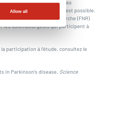
combinons toutes les disciplines
ique « Made in Luxembourg » est possible.
Allow all
u Fonds National de la Recherche (FNR)
er les luxembourgeois qui participent à
 participation à l’étude, consultez le
s in Parkinson’s disease
,
Science