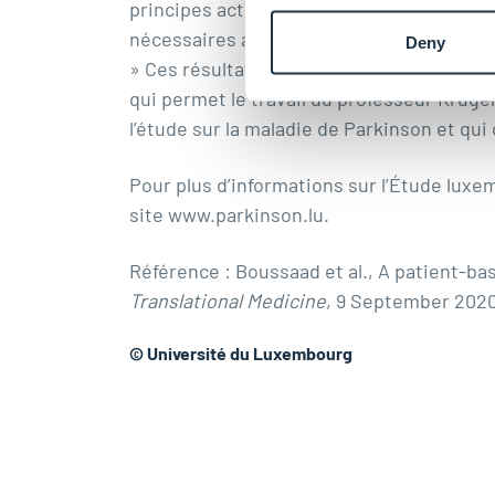
principes actifs pouvant servir au traitem
nécessaires au Luxembourg depuis plusieu
Deny
» Ces résultats représentent à ce jour l
qui permet le travail du professeur Krüge
l’étude sur la maladie de Parkinson et qu
Pour plus d’informations sur l’Étude luxe
site
www.parkinson.lu
.
Référence : Boussaad et al.,
A patient-ba
Translational Medicine
, 9 September 2020
© Université du Luxembourg