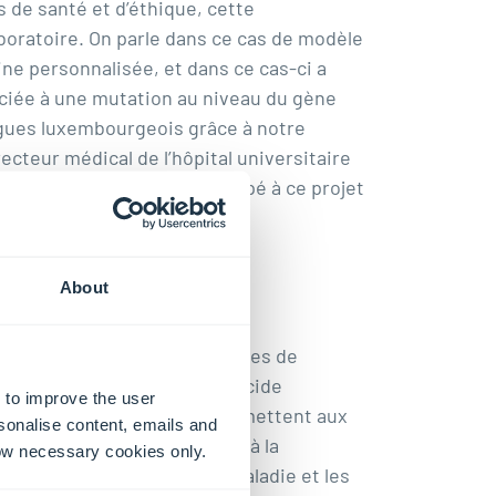
 de santé et d’éthique, cette
boratoire. On parle dans ce cas de modèle
ne personnalisée, et dans ce cas-ci a
ociée à une mutation au niveau du gène
lègues luxembourgeois grâce à notre
ecteur médical de l’hôpital universitaire
s et américaines ont participé à ce projet
About
médiatement explorer des bases de
entifié deux ingrédients, l’acide
 to improve the user
ures cellulaires
in vitro
permettent aux
sonalise content, emails and
nes, du travail des médecins à la
llow necessary cookies only.
use d’une des formes de la maladie et les