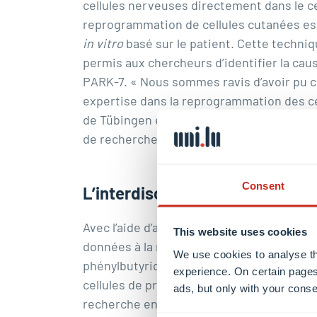
cellules nerveuses directement dans le ce
reprogrammation de cellules cutanées est
in vitro
basé sur le patient. Cette techni
permis aux chercheurs d’identifier la ca
PARK-7. « Nous sommes ravis d’avoir pu co
expertise dans la reprogrammation des cel
de Tübingen et co-auteur de la publication
de recherche.
Consent
L’interdisciplinarité luxembour
Avec l’aide d’algorithmes bioinformatiqu
This website uses cookies
données à la recherche de principes actifs
We use cookies to analyse th
phénylbutyrique et RECTAS (RECTifier of A
experience. On certain pages
cellules de produire de nouveau la protéin
ads, but only with your conse
recherche en laboratoire en passant par l’