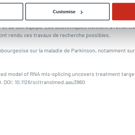
ent, » explique le professeur Krüger. Il ajoute : « Nous 
rs années et c’est pour cela qu’un tel progrès scientif
Customise
e point culminant du programme PEARL, un financement d
r et de son équipe. Les scientifiques tiennent à remerci
i ont rendu ces travaux de recherche possibles.
mbourgeoise sur la maladie de Parkinson, notamment sur la
sed model of RNA mis-splicing uncovers treatment target
. DOI: 10.1126/scitranslmed.aau3960