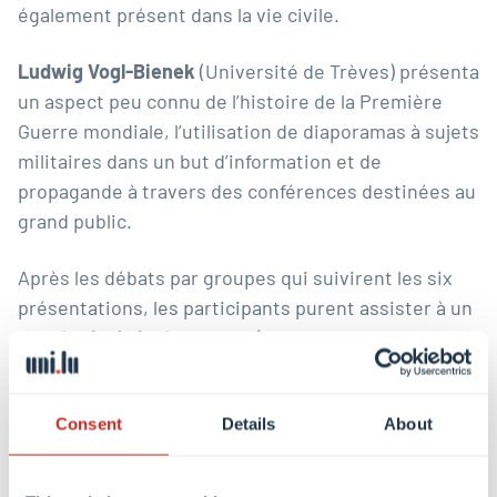
également présent dans la vie civile.
Ludwig Vogl-Bienek
(Université de Trèves) présenta
un aspect peu connu de l’histoire de la Première
Guerre mondiale, l’utilisation de diaporamas à sujets
militaires dans un but d’information et de
propagande à travers des conférences destinées au
grand public.
Après les débats par groupes qui suivirent les six
présentations, les participants purent assister à un
spectacle de lanterne magique
de l’ensemble
« Illuminago » montrant des diapositives des
années 1914-1918 au moyen d’un appareil de
Consent
Details
About
projection historique et ceci dans un contexte de
mise en scène théâtrale.