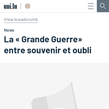
Menu
Che
Université du Luxembourg
View breadcrumb
News
La « Grande Guerre»
entre souvenir et oubli