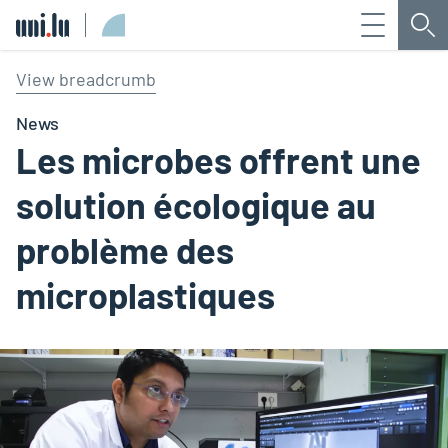
Menu
Che
Université du Luxembourg
View breadcrumb
News
Les microbes offrent une
solution écologique au
problème des
microplastiques