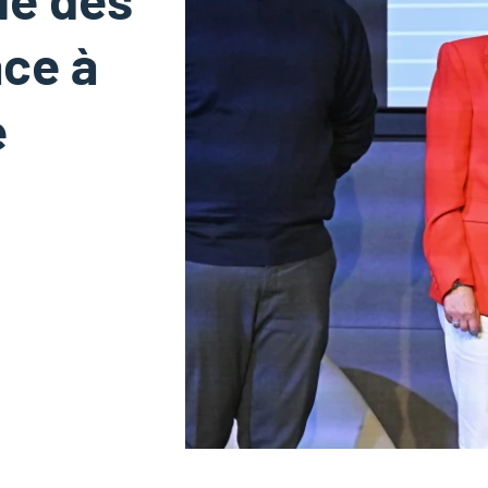
âce à
e