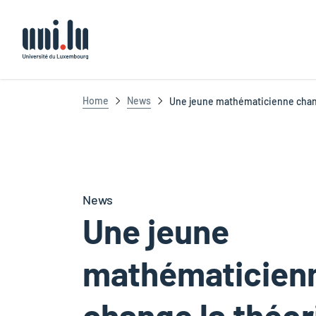
Université du Luxembourg
Home
News
Une jeune mathématicienne change
News
Une jeune
mathématicien
change la théor