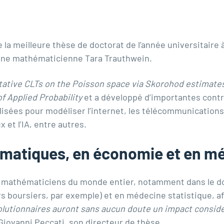
 la meilleure thèse de doctorat de l’année universitaire 
 jeune mathématicienne Tara Trauthwein.
tative CLTs on the Poisson space via Skorohod estimates
f Applied Probability
et a développé d’importantes cont
isées pour modéliser l’internet, les télécommunications
 et l’IA, entre autres.
matiques, en économie et en m
es mathématiciens du monde entier, notamment dans le 
rs boursiers, par exemple) et en médecine statistique, afin
lutionnaires auront sans aucun doute un impact considér
 Giovanni Peccati, son directeur de thèse.