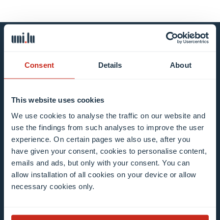
Restez au courant en vous
Consent
Details
About
inscrivant à notre bulletin
d’information
This website uses cookies
We use cookies to analyse the traffic on our website and
Tous les champs sont obligatoires
use the findings from such analyses to improve the user
experience. On certain pages we also use, after you
Faites votre choix dans notre/nos liste(s) de
have given your consent, cookies to personalise content,
diffusion
emails and ads, but only with your consent. You can
allow installation of all cookies on your device or allow
necessary cookies only.
Mailing list 0 items selected