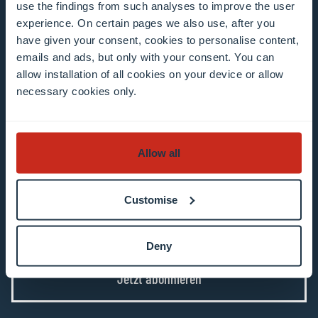
use the findings from such analyses to improve the user
experience. On certain pages we also use, after you
have given your consent, cookies to personalise content,
emails and ads, but only with your consent. You can
allow installation of all cookies on your device or allow
Ich bin damit einverstanden, dass meine E-
necessary cookies only.
Mail-Adresse für die Zusendung von
Newslettern der Universität Luxemburg
verwendet wird. Mir ist bekannt, dass ich mich
Allow all
abmelden oder mein Profil aktualisieren kann,
indem ich in der E-Mail auf den entsprechenden
Link klicke.
Weitere Informationen zum Thema
Customise
Datenberarbeitung.
Deny
Jetzt abonnieren