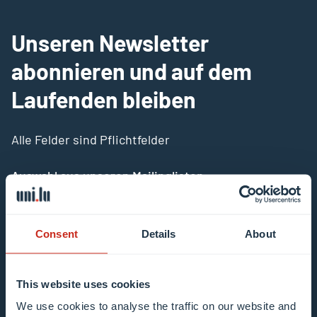
Unseren Newsletter
abonnieren und auf dem
Laufenden bleiben
Alle Felder sind Pflichtfelder
Auswahl aus unseren Mailinglisten
Mailing list 0 items selected
Consent
Details
About
E-Mail-Adresse eingeben
Beispiel: contact@uni.lu
This website uses cookies
We use cookies to analyse the traffic on our website and