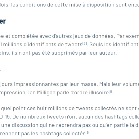
ois, les conditions de cette mise à disposition sont enc
er
e et complétée avec d’autres jeux de données. Par exemp
 millions d’identifiants de tweets
. Seuls les identifian
[7]
ns, ils n’ont pas été supprimés par leur auteur.
s
ours impressionnantes par leur masse. Mais leur volume 
pression. Ian Milligan parle d’ordre illusoire
.
[8]
quel point ces huit millions de tweets collectés ne sont
D-19. De nombreux tweets n’ont aucun des hashtags colle
ne discussion qui ne reprendra pas ou qu’en partie la dis
prennent pas les hashtags collectés
.
[9]