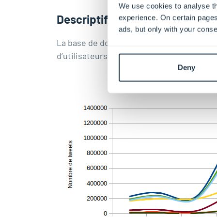
We use cookies to analyse th
Descriptif de la base de donné
experience. On certain pages
ads, but only with your conse
La base de données ainsi amassée représen
d’utilisateurs. La figure 1 donne un aperç
Deny