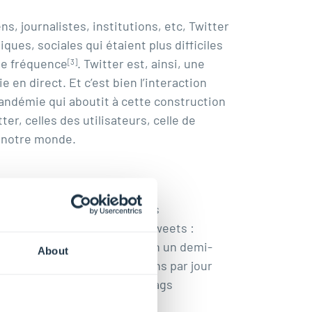
, journalistes, institutions, etc, Twitter
ues, sociales qui étaient plus difficiles
ute fréquence
. Twitter est, ainsi, une
[3]
 en direct. Et c’est bien l’interaction
pandémie qui aboutit à cette construction
, celles des utilisateurs, celle de
e notre monde.
francophones pour des raisons
 conditions de collecte de tweets :
sa plateforme. Comme environ un demi-
About
oriquement jusqu’à 5 millions par jour
nt notre collecte à des hashtags