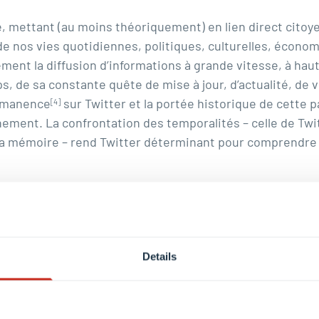
 mettant (au moins théoriquement) en lien direct citoyens
nos vies quotidiennes, politiques, culturelles, économiq
lement la diffusion d’informations à grande vitesse, à ha
de sa constante quête de mise à jour, d’actualité, de vie
ermanence
sur Twitter et la portée historique de cette 
[4]
nt. La confrontation des temporalités – celle de Twitter
de la mémoire – rend Twitter déterminant pour comprendr
mars matin. Elle est limitée à des hashtags français et 
t-clé comme #covid19 aurait engendré un dépassement des
cté gratuitement à 1% des tweets globalement émis sur 
Details
iés quotidiennement, nous pouvons ainsi en collecter thé
lée sur 15 minutes et non sur la journée: même en limita
x fois par jour
.
[6]