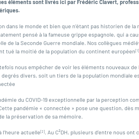
ues éléments sont livrés ici par Frédéric Clavert, profe
ériques.
ion dans le monde et bien que n’étant pas historien de la
atement pensé à la fameuse grippe espagnole, qui a causé 
elle de la Seconde Guerre mondiale. Nos collègues médié
ent tué la moitié de la population du continent européen
[1]
tefois nous empêcher de voir les éléments nouveaux de la
 degrés divers, soit un tiers de la population mondiale e
nnectée
ndémie du COVID-19 exceptionnelle par la perception co
Cette pandémie « connectée » pose une question, dès m
e de la préservation de sa mémoire.
 l’heure actuelle
. Au C²DH, plusieurs d’entre nous ont
[2]