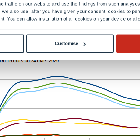
e traffic on our website and use the findings from such analyses
es au 24 mars
 we also use, after you have given your consent, cookies to per
nt. You can allow installation of all cookies on your device or a
tait le 24 mars à 23:59 un peu moins de huit millions de
u statistique de la base de données.
Customise