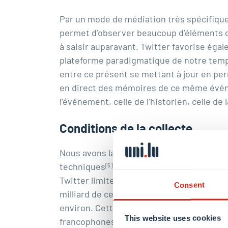
Par un mode de médiation très spécifique,
permet d’observer beaucoup d’éléments de 
à saisir auparavant. Twitter favorise éga
plateforme paradigmatique de notre temps, 
entre ce présent se mettant à jour en p
en direct des mémoires de ce même événeme
l’événement, celle de l’historien, celle 
Conditions de la collecte
Nous avons lancé la collecte dimanche 15 
techniques
. En effet, collecter un mo
[5]
Twitter limite le nombre de tweets colle
Consent
milliard de ces petits messages sont publ
environ. Cette limite est cependant calcu
This website uses cookies
francophones, nous l’atteignons une à deu