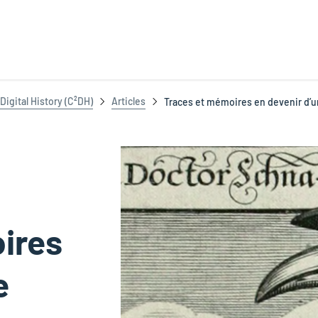
igital History (C²DH)
Articles
Traces et mémoires en devenir d’
ires
e